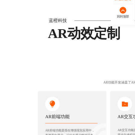
回到顶部
蓝橙科技
AR动效定制
AR功能开发涵盖了A
AR前端功能
AR交互
AR交互功
AR前端功能是指在增强现实应用中，
用户与虚拟