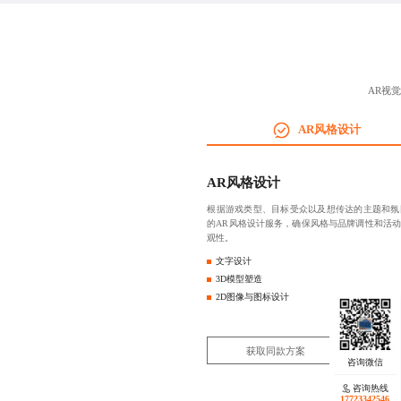
AR视
AR风格设计
AR风格设计
根据游戏类型、目标受众以及想传达的主题和氛
的AR风格设计服务，确保风格与品牌调性和活
观性。
文字设计
3D模型塑造
2D图像与图标设计
获取同款方案
咨询热线
17723342546